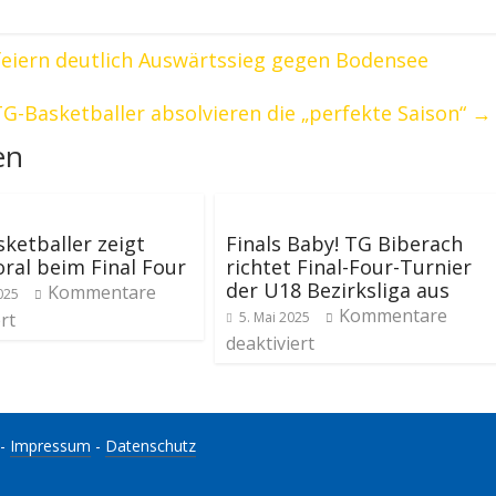
eiern deutlich Auswärtssieg gegen Bodensee
TG-Basketballer absolvieren die „perfekte Saison“
→
en
ketballer zeigt
Finals Baby! TG Biberach
oral beim Final Four
richtet Final-Four-Turnier
der U18 Bezirksliga aus
Kommentare
025
Kommentare
rt
5. Mai 2025
deaktiviert
-
Impressum
-
Datenschutz