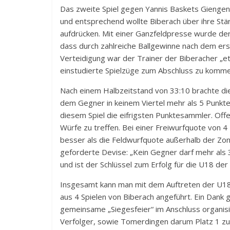
Das zweite Spiel gegen Yannis Baskets Giengen
und entsprechend wollte Biberach über ihre Stä
aufdrücken. Mit einer Ganzfeldpresse wurde de
dass durch zahlreiche Ballgewinne nach dem erste
Verteidigung war der Trainer der Biberacher „et
einstudierte Spielzüge zum Abschluss zu komme
Nach einem Halbzeitstand von 33:10 brachte di
dem Gegner in keinem Viertel mehr als 5 Punkte.
diesem Spiel die eifrigsten Punktesammler. Off
Würfe zu treffen. Bei einer Freiwurfquote von 4
besser als die Feldwurfquote außerhalb der Zone
geforderte Devise: „Kein Gegner darf mehr als 
und ist der Schlüssel zum Erfolg für die U18 der
Insgesamt kann man mit dem Auftreten der U18 s
aus 4 Spielen von Biberach angeführt. Ein Dank g
gemeinsame „Siegesfeier“ im Anschluss organis
Verfolger, sowie Tomerdingen darum Platz 1 zu 