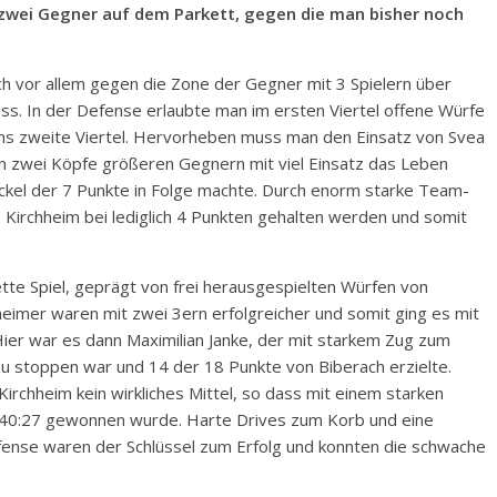
 zwei Gegner auf dem Parkett, gegen die man bisher noch
ch vor allem gegen die Zone der Gegner mit 3 Spielern über
s. In der Defense erlaubte man im ersten Viertel offene Würfe
ins zweite Viertel. Hervorheben muss man den Einsatz von Svea
den zwei Köpfe größeren Gegnern mit viel Einsatz das Leben
äckel der 7 Punkte in Folge machte. Durch enorm starke Team-
 Kirchheim bei lediglich 4 Punkten gehalten werden und somit
ette Spiel, geprägt von frei herausgespielten Würfen von
hheimer waren mit zwei 3ern erfolgreicher und somit ging es mit
 Hier war es dann Maximilian Janke, der mit starkem Zug zum
u stoppen war und 14 der 18 Punkte von Biberach erzielte.
rchheim kein wirkliches Mittel, so dass mit einem starken
mit 40:27 gewonnen wurde. Harte Drives zum Korb und eine
fense waren der Schlüssel zum Erfolg und konnten die schwache