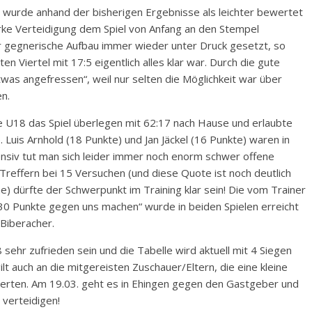
 wurde anhand der bisherigen Ergebnisse als leichter bewertet
rke Verteidigung dem Spiel von Anfang an den Stempel
r gegnerische Aufbau immer wieder unter Druck gesetzt, so
n Viertel mit 17:5 eigentlich alles klar war. Durch die gute
was angefressen“, weil nur selten die Möglichkeit war über
n.
e U18 das Spiel überlegen mit 62:17 nach Hause und erlaubte
 Luis Arnhold (18 Punkte) und Jan Jäckel (16 Punkte) waren in
ensiv tut man sich leider immer noch enorm schwer offene
 Treffern bei 15 Versuchen (und diese Quote ist noch deutlich
) dürfte der Schwerpunkt im Training klar sein! Die vom Trainer
30 Punkte gegen uns machen“ wurde in beiden Spielen erreicht
 Biberacher.
ehr zufrieden sein und die Tabelle wird aktuell mit 4 Siegen
ilt auch an die mitgereisten Zuschauer/Eltern, die eine kleine
ierten. Am 19.03. geht es in Ehingen gegen den Gastgeber und
verteidigen!