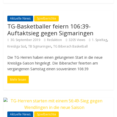
Aktuelle News
Spielberichte
TG-Basketballer feiern 106:39-
Auftaktsieg gegen Sigmaringen
,
30. September 2019
Redaktion
3205 Views
1. Spieltag
,
,
Kreisliga Süd
TB Sigmaringen
TG Biberach Basketball
Die TG-Herren haben einen gelungenen Start in die neue
Kreisliga-Saison hingelegt. Die Biberacher feierten am
vergangenen Samstag einen souveränen 106:39
Mehr lesen
Aktuelle News
Spielberichte