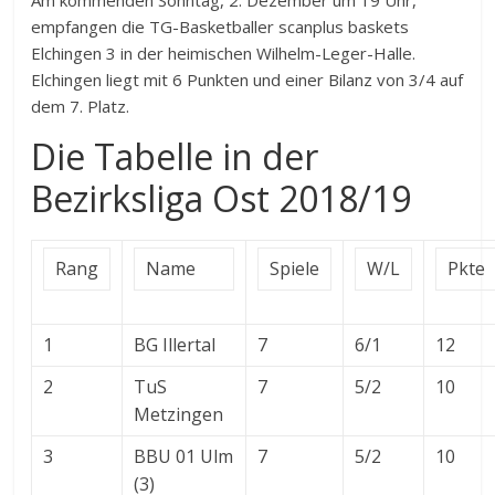
Am kommenden Sonntag, 2. Dezember um 19 Uhr,
empfangen die TG-Basketballer scanplus baskets
Elchingen 3 in der heimischen Wilhelm-Leger-Halle.
Elchingen liegt mit 6 Punkten und einer Bilanz von 3/4 auf
dem 7. Platz.
Die Tabelle in der
Bezirksliga Ost 2018/19
Rang
Name
Spiele
W/L
Pkte
1
BG Illertal
7
6/1
12
2
TuS
7
5/2
10
Metzingen
3
BBU 01 Ulm
7
5/2
10
(3)