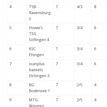
4
TSB
7
4/3
8
Ravensburg
2
5
Howie’s
7
3/4
6
TSG
Söflingen 4
6
KSC
7
3/4
6
Ehingen
7
scanplus
7
3/4
6
baskets
Elchingen 3
8
BG
7
2/5
4
Bodensee 1
9
MTG
7
2/5
4
Wangen