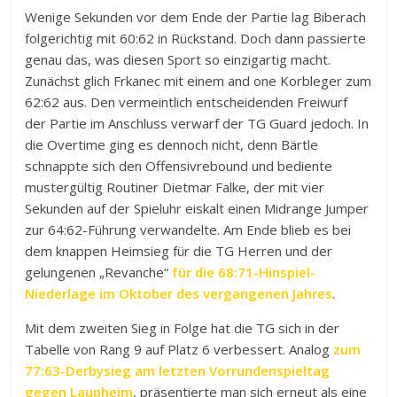
Wenige Sekunden vor dem Ende der Partie lag Biberach
folgerichtig mit 60:62 in Rückstand. Doch dann passierte
genau das, was diesen Sport so einzigartig macht.
Zunächst glich Frkanec mit einem and one Korbleger zum
62:62 aus. Den vermeintlich entscheidenden Freiwurf
der Partie im Anschluss verwarf der TG Guard jedoch. In
die Overtime ging es dennoch nicht, denn Bärtle
schnappte sich den Offensivrebound und bediente
mustergültig Routiner Dietmar Falke, der mit vier
Sekunden auf der Spieluhr eiskalt einen Midrange Jumper
zur 64:62-Führung verwandelte. Am Ende blieb es bei
dem knappen Heimsieg für die TG Herren und der
gelungenen „Revanche“
für die 68:71-Hinspiel-
Niederlage im Oktober des vergangenen Jahres
.
Mit dem zweiten Sieg in Folge hat die TG sich in der
Tabelle von Rang 9 auf Platz 6 verbessert. Analog
zum
77:63-Derbysieg am letzten Vorrundenspieltag
gegen Laupheim
, präsentierte man sich erneut als eine