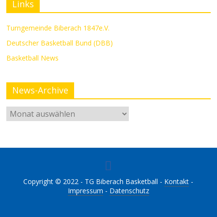
Links
Turngemeinde Biberach 1847e.V.
Deutscher Basketball Bund (DBB)
Basketball News
News-Archive
Copyright © 2022 - TG Biberach Basketball -
Kontakt
-
Impressum
-
Datenschutz