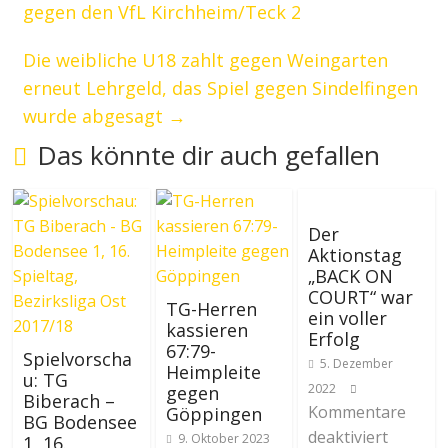
gegen den VfL Kirchheim/Teck 2
Die weibliche U18 zahlt gegen Weingarten
erneut Lehrgeld, das Spiel gegen Sindelfingen
wurde abgesagt
→
Das könnte dir auch gefallen
Der
Aktionstag
„BACK ON
COURT“ war
TG-Herren
ein voller
kassieren
Erfolg
67:79-
Spielvorscha
5. Dezember
Heimpleite
u: TG
2022
gegen
Biberach –
Kommentare
Göppingen
BG Bodensee
deaktiviert
9. Oktober 2023
1, 16.