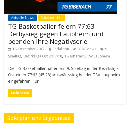
Aktuelle News
Spielberichte
TG Basketballer feiern 77:63-
Derbysieg gegen Laupheim und
beenden ihre Negativserie
18. Dezember 2017
Redaktion
3107 Views
9.
,
,
,
Spieltag
Bezirksliga Ost 2017/18
TG Biberach
TSV Laupheim
Die TG Basketballer haben am 9. Spieltag in der Bezirksliga
Ost einen 77:63 (45:28)-Auswärtssieg bei der TSV Laupheim
eingefahren. Für
Mehr lesen
Spielplan und Ergebnisse